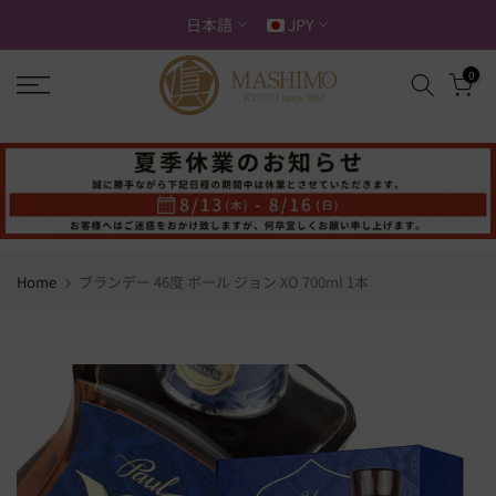
ス
日本語
JPY
キ
ッ
0
プ
す
る
Home
ブランデー 46度 ポール ジョン XO 700ml 1本