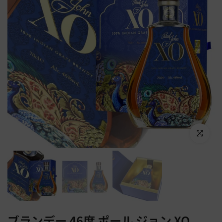
Click to en
ブランデー 46度 ポール ジョン XO