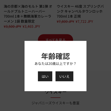
海の京都×海のモルト 第1弾 オ
ウイスキー 46度 スプリングバ
ールドプルトニーハーバー
ンク キャンベルタウンロッホ
700ml 1本＋舞鶴海軍カレーラ
700ml 1本 正規
ーメン 1袋 数量限定
¥7,800 JPY
¥7,722 JPY
¥3,500 JPY
¥3,465 JPY
すべてを見る
年齢確認
あなたは20歳以上ですか？
はい
いいえ
ウイスキー
ジャパニーズウイスキーも豊富