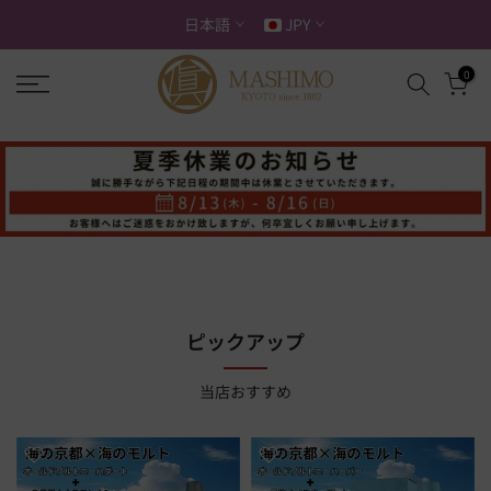
ス
日本語
JPY
キ
ッ
0
プ
す
る
ピックアップ
当店おすすめ