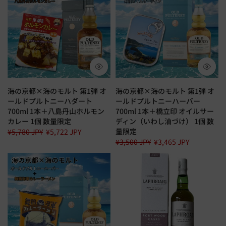
海の京都×海のモルト 第1弾 オ
海の京都×海のモルト 第1弾 オ
ールドプルトニーハダート
ールドプルトニーハーバー
700ml 1本＋八島丹山ホルモン
700ml 1本＋橋立印 オイルサー
カレー 1個 数量限定
ディン（いわし油づけ） 1個 数
量限定
¥5,780 JPY
¥5,722 JPY
¥3,500 JPY
¥3,465 JPY