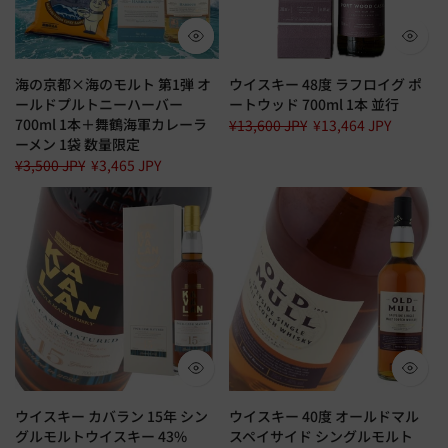
海の京都×海のモルト 第1弾 オ
ウイスキー 48度 ラフロイグ ポ
ールドプルトニーハーバー
ートウッド 700ml 1本 並行
700ml 1本＋舞鶴海軍カレーラ
¥13,600 JPY
¥13,464 JPY
ーメン 1袋 数量限定
¥3,500 JPY
¥3,465 JPY
ウイスキー カバラン 15年 シン
ウイスキー 40度 オールドマル
グルモルトウイスキー 43%
スペイサイド シングルモルト