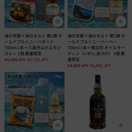
海の京都×海のモルト 第1弾 オ
海の京都×海のモルト 第1弾 オ
ールドプルトニーハダート
ールドプルトニーハーバー
700ml 1本＋八島丹山ホルモン
700ml 1本＋橋立印 オイルサー
カレー 1個 数量限定
ディン（いわし油づけ） 1個 数
量限定
¥5,780 JPY
¥5,722 JPY
¥3,500 JPY
¥3,465 JPY