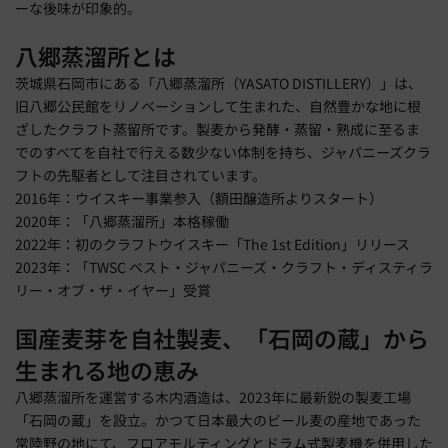
ーな後味が印象的。
八郷蒸溜所とは
茨城県石岡市にある「八郷蒸溜所（YASATO DISTILLERY）」は、
旧八郷公民館をリノベーションして生まれた、自然豊かな地に根
ざしたクラフト蒸留所です。製麦から発酵・蒸留・熟成に至るま
でのすべてを自社で行える数少ない体制を持ち、ジャパニーズクラ
フトの先駆者として注目されています。
2016年：ウイスキー事業参入（額田醸造所よりスタート）
2020年：「八郷蒸溜所」本格稼働
2022年：初のクラフトウイスキー「The 1st Edition」リリース
2023年：「TWSC ベスト・ジャパニーズ・クラフト・ディスティラ
リー・オブ・ザ・イヤー」受賞
国産麦芽を自社製麦、「石岡の蔵」から
生まれる地の恵み
八郷蒸溜所を運営する木内酒造は、2023年に最新鋭の製麦工場
「石岡の蔵」を設立。かつて日本最大のビール麦の産地であった
常陸野の地にて、フロアモルティングとドラム式製麦機を併用した