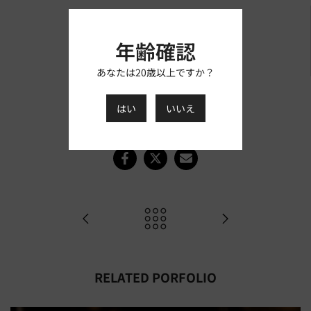
カテゴリ：
Article
年齢確認
AUTHOR：
ましもスタッフ
あなたは20歳以上ですか？
TAGS：
商品紹介/レビュー
はい
いいえ
RELATED PORFOLIO