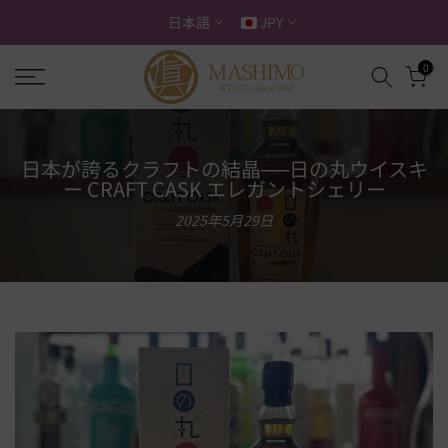
ス
日本語
JPY
キ
ッ
0
プ
す
る
日本が誇るクラフトの結晶──日の丸ウイスキ
ー CRAFT CASK エレガントシェリー
2025年5月29日