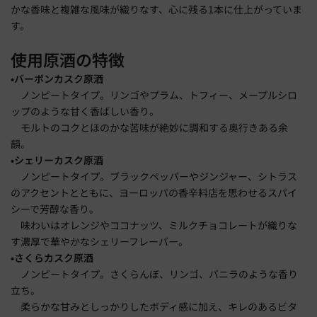
かな香味と複雑な風味が織りなす、心に残る1本に仕上がっていま
す。
使用原酒の特徴
•バーボンカスク原酒
ノンピートタイプ。リンゴやプラム、トフィー、メープルシロ
ップのような甘く香ばしい香り。
モルトのコクとほのかな苦味が絶妙に調和する奥行きある余
韻。
•シェリーカスク原酒
ノンピートタイプ。ブラックペッパーやジンジャー、シトラス
のアクセントとともに、ヨーロッパの香辛料店を思わせるスパイ
シーで芳醇な香り。
味わいはオレンジやココナッツ、ミルクチョコレートが織りな
す濃厚で華やかなシェリーフレーバー。
•さくらカスク原酒
ノンピートタイプ。さくらんぼ、リンゴ、バニラのような香り
立ち。
柔らかな甘みとしっかりしたボディ感に加え、キレのあるビタ