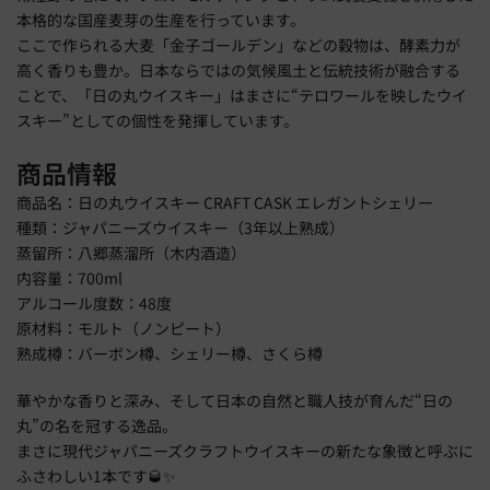
本格的な国産麦芽の生産を行っています。
ここで作られる大麦「金子ゴールデン」などの穀物は、酵素力が
高く香りも豊か。日本ならではの気候風土と伝統技術が融合する
ことで、「日の丸ウイスキー」はまさに“テロワールを映したウイ
スキー”としての個性を発揮しています。
商品情報
商品名：日の丸ウイスキー CRAFT CASK エレガントシェリー
種類：ジャパニーズウイスキー（3年以上熟成）
蒸留所：八郷蒸溜所（木内酒造）
内容量：700ml
アルコール度数：48度
原材料：モルト（ノンピート）
熟成樽：バーボン樽、シェリー樽、さくら樽
華やかな香りと深み、そして日本の自然と職人技が育んだ“日の
丸”の名を冠する逸品。
まさに現代ジャパニーズクラフトウイスキーの新たな象徴と呼ぶに
ふさわしい1本です🥃✨