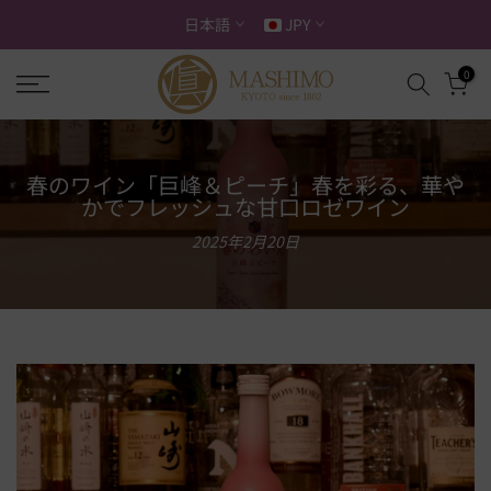
ス
日本語
JPY
キ
ッ
0
プ
す
る
春のワイン「巨峰＆ピーチ」春を彩る、華や
かでフレッシュな甘口ロゼワイン
2025年2月20日