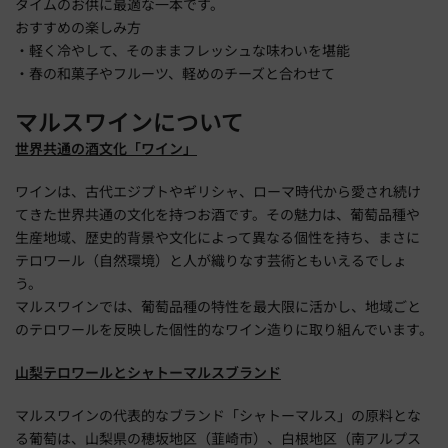
タイムのお供に最適な一本です。
おすすめの楽しみ方
・軽く冷やして、そのままフレッシュな味わいを堪能
・春の和菓子やフルーツ、軽めのチーズと合わせて
マルスワインについて
世界共通の酒文化「ワイン」
ワインは、古代エジプトやギリシャ、ローマ時代から愛され続け
てきた世界共通の文化を持つお酒です。その魅力は、葡萄品種や
生産地域、歴史的背景や文化によって異なる個性を持ち、まさに
テロワール（自然環境）と人が織りなす芸術ともいえるでしょ
う。
マルスワインでは、葡萄品種の特性を最大限に活かし、地域ごと
のテロワールを反映した個性的なワイン造りに取り組んでいます。
山梨テロワールとシャトーマルスブランド
マルスワインの代表的なブランド「シャトーマルス」の原料とな
る葡萄は、山梨県の穂坂地区（韮崎市）、白根地区（南アルプス