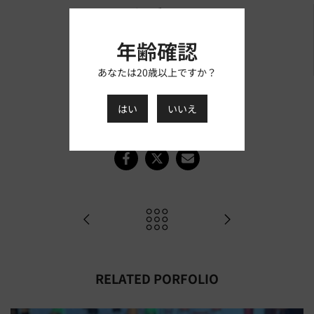
カテゴリ：
Article
年齢確認
AUTHOR：
ましもスタッフ
あなたは20歳以上ですか？
TAGS：
商品紹介/レビュー
はい
いいえ
RELATED PORFOLIO