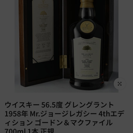
Click to en
ウイスキー 56.5度 グレングラント
1958年 Mr.ジョージレガシー 4thエデ
ィション ゴードン＆マクファイル
700ml 1本 正規