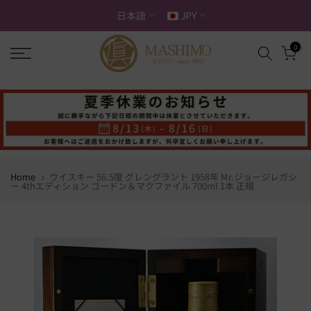
ス
日本語
JPY
キ
ッ
0
プ
す
る
Home
ウイスキー 56.5度 グレングラント 1958年 Mr.ジョージレガシ
ー 4thエディション ゴードン＆マクファイル 700ml 1本 正規