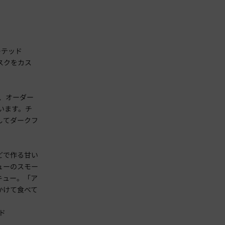
ーテッド
スクをカス
、オーダー
います。チ
してダークフ
どで作る甘い
ューのスモー
キュー。「ア
かけて食べて
ド