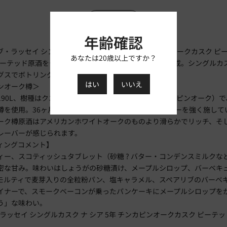
商品説明
年齢確認
・ラッセイ シングルカスク ナ・シア 5年 チンカピンオークカスク ピ
あなたは20歳以上ですか？
のピーテッド原酒をチンカピンオーク樽（新樽）で5年間熟成。シングルカ
グスでボトリング。
はい
いいえ
ンオーク樽＞
190L、樹種はクエルクス・ムーレンバーギ（通称チンカピンオーク）で
樽を使用。36ヶ月間の天日乾燥した後、トーストとチャーを強く施して
ーク樽原酒はアメリカンホワイトオークのものより滑らかでリッチ、そ
レーバーが感じられます。
ィングコメント】
ィー、スコティッシュタブレット（砂糖 ? バター・コンデンスミルクな
密な甘み。味わいはしょうがの砂糖漬け、メープルシロップ、バーベキ
モルティで麦芽入りの全粒粉パン、塩キャラメル、スペアリブのバーベ
イナーで、スモークベーコンが乗ったパンケーキにメープルシロップを
う」な味わい。
 ラッセイ シングルカスク ナ シア 5年 チンカピンオークカスク ピーテッ