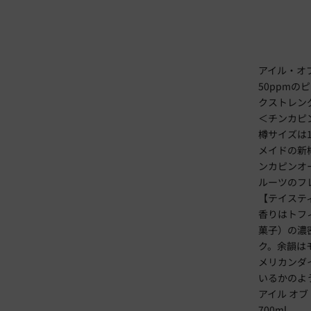
アイル・オブ
50ppm
クストレン
＜チンカピ
樽サイズは
メイドの新
ンカピンオ
ルーツのフ
【テイステ
香りはトフ
菓子）の濃
ク。余韻は
メリカンダ
いるかのよ
アイル オブ
700ml