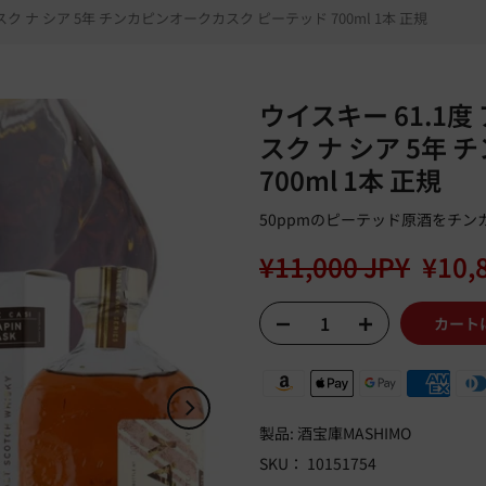
ク ナ シア 5年 チンカピンオークカスク ピーテッド 700ml 1本 正規
ウイスキー 61.1度
スク ナ シア 5年
700ml 1本 正規
50ppmのピーテッド原酒をチ
¥11,000 JPY
¥10,
カート
製品:
酒宝庫MASHIMO
SKU：
10151754