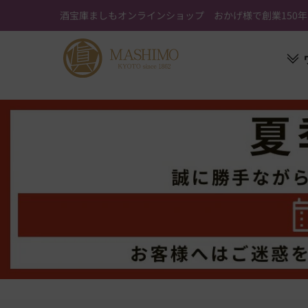
ス
酒宝庫ましもオンラインショップ おかげ様で創業150年
キ
ッ
プ
す
る