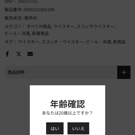
SKU：
10151753
製品番号:
5060221852340
販売状況 :
販売中
カテゴリ：
すべての商品
ウイスキー
スコッチウイスキー
ビール・洋酒
新着商品
タグ：
ウイスキー
スコッチ・ウイスキー
ビール・洋酒
新商品
商品説明
カスタマーレビュー
年齢確認
レビューを書きましょう
あなたは20歳以上ですか？
レビューを書く
はい
いいえ