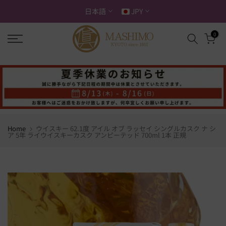
ス
日本語
JPY
キ
ッ
0
プ
す
る
Home
ウイスキー 62.1度 アイル オブ ラッセイ シングルカスク ナ シ
ア 5年 ライウイスキーカスク アンピーテッド 700ml 1本 正規