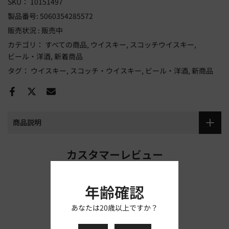
SKU：
10151497
製品番号:
5060354285572
販売状況 :
販売中
カテゴリ：
すべての商品
ウイスキー
スコッチウイスキー
ビール・洋酒
新着商品
タグ：
ウイスキー
スコッチ・ウイスキー
ビール・洋酒
新商品
商品説明
カスタマーレビュー
レビューを書きましょう
年齢確認
あなたは20歳以上ですか？
レビューを書く