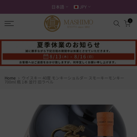
ス
日本語
JPY
キ
ッ
0
プ
す
る
Home
ウイスキー 40度 モンキーショルダー スモーキーモンキー
700ml 瓶 1本 並行 旧ラベル