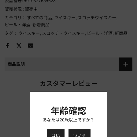
製品番号:
5010327655628
販売状況 :
販売中
カテゴリ：
すべての商品
ウイスキー
スコッチウイスキー
ビール・洋酒
新着商品
タグ：
ウイスキー
スコッチ・ウイスキー
ビール・洋酒
新商品
商品説明
カスタマーレビュー
レビューを書きましょう
年齢確認
レビューを書く
あなたは20歳以上ですか？
はい
いいえ