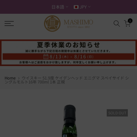
ス
日本語
JPY
キ
ッ
0
プ
す
る
Home
ウイスキー 51.9度 ケイデンヘッド エニグマ スペイサイド シ
ングルモルト16年 700ml 1本 正規
SOLD OUT