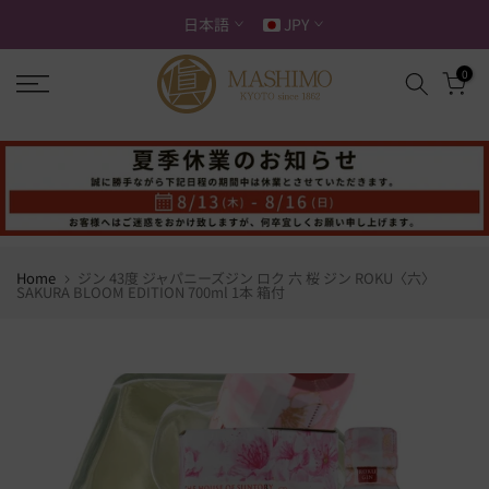
ス
日本語
JPY
キ
ッ
0
プ
す
る
Home
ジン 43度 ジャパニーズジン ロク 六 桜 ジン ROKU〈六〉
SAKURA BLOOM EDITION 700ml 1本 箱付