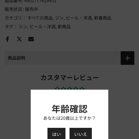
製品番号:
4901777429451
販売状況 :
販売中
カテゴリ：
すべての商品
ジン
ビール・洋酒
新着商品
タグ：
ジン
ビール・洋酒
新商品
商品説明
カスタマーレビュー
レビューを書きましょう
年齢確認
レビューを書く
あなたは20歳以上ですか？
はい
いいえ