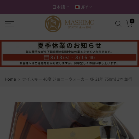
ス
日本語
JPY
キ
ッ
0
プ
す
る
Home
ウイスキー 40度 ジョニーウォーカー XR 21年 750ml 1本 並行