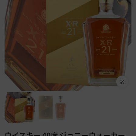
Click to en
ウイスキー 40度 ジョニーウォーカー