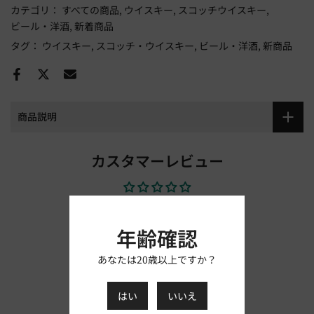
カテゴリ：
すべての商品
ウイスキー
スコッチウイスキー
ビール・洋酒
新着商品
タグ：
ウイスキー
スコッチ・ウイスキー
ビール・洋酒
新商品
商品説明
カスタマーレビュー
レビューを書きましょう
年齢確認
レビューを書く
あなたは20歳以上ですか？
はい
いいえ