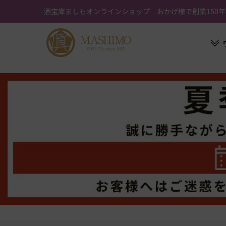
ス
酒宝庫ましもオンラインショップ おかげ様で創業150年
キ
ッ
プ
す
る