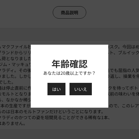
商品説明
＆マクファイル社の人気シリーズ、コニサーズチョイスカスク。今回は
ブランドからリリースされることがない貴重なアイラモルト、ブルイッ
入荷となりました。
年齢確認
年にジム・マッキュワン氏によって新たなスタートをきった
クラディ。その後は様々な試みを打ち出し、今やアイラ島でも屈指の人
あなたは20歳以上ですか？
りました。しかしながらそれ以前は、所有者の交代を繰り返し、操業を
年でした。
酒は停止直前に作られたものをGM社が入手、熟成のピークを待ってボト
はい
いいえ
なモルトとなります。現在の蒸留所とはスタイルの違う以前の味わいを
る、なかなか稀少な1本と言えるでしょう。
02本の生産ですが、今回は全量を買い付けることができたので、このレ
るのは日本のモルトファンだけということになります。
クラディのかつての姿を垣間見ることができる稀有な1本、
はありません。