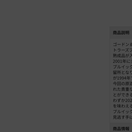
商品説明
ゴードン
トラーズ
熟成品が
2001
ブルイッ
留所とな
が1994
今回の原
れた貴重
とができ
わずか2
を味わえ
ブルイッ
見逃す手
商品情報