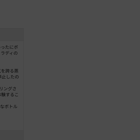
めったにボ
クラディの
気を誇る蒸
停止したの
リングさ
体験するこ
アなボトル