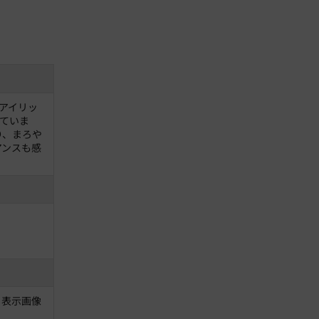
・アイリッ
ていま
り、まろや
アンスも感
、表示画像