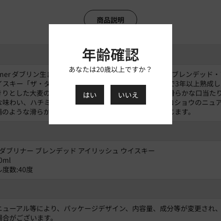
商品説明
年齢確認
あなたは20歳以上ですか？
ubliner ダブリン生まれのアイリッシュ・ウイスキーの新星 ブレンデッド
イスキー「ザ・ダブリナー」は、リフィルのバーボン樽で3年以上熟成し
きりとした大麦の香りに、新鮮な青草、リンゴの香り。滑らかな口当た
はい
いいえ
な味わい、ハチミツのような甘さも兼ね備えています。コショウのニュ
絹のような滑らかさとかすかにキャラメルの味わいも感じます。
 ダブリナー ブレンデッド アイリッシュ ウイスキー
0ml
度数:40度
ニューアル等により、パッケージデザイン、内容量、成分等が変更され
場合がございます。