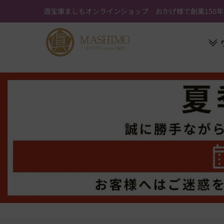
ス
酒宝庫ましもオンラインショップ おかげ様で創業150年
キ
ッ
プ
す
る