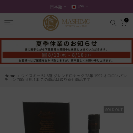
ス
日本語
JPY
キ
ッ
0
プ
す
る
Home
ウイスキー 54.8度 グレンドロナック 28年 1992 オロロソパン
チョン 700ml 瓶 1本 この商品は取り寄せ商品です
SOLD OUT