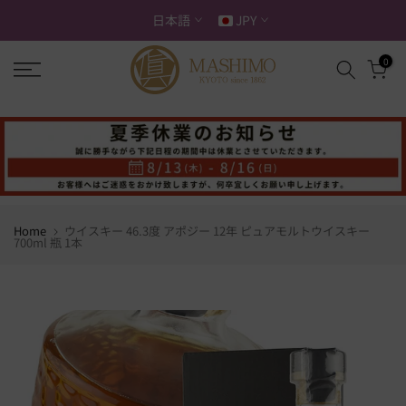
ス
日本語
JPY
キ
ッ
0
プ
す
る
Home
ウイスキー 46.3度 アポジー 12年 ピュアモルトウイスキー
700ml 瓶 1本