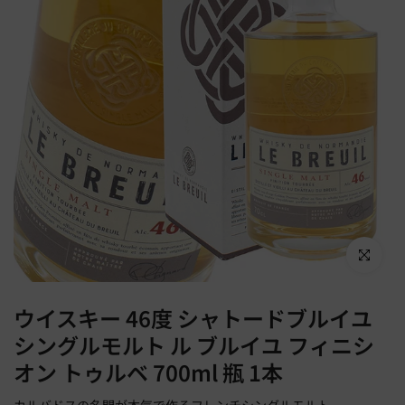
Click to en
ウイスキー 46度 シャトードブルイユ
シングルモルト ル ブルイユ フィニシ
オン トゥルベ 700ml 瓶 1本