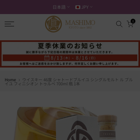
ス
日本語
JPY
キ
ッ
0
プ
す
る
Home
ウイスキー 46度 シャトードブルイユ シングルモルト ル ブル
イユ フィニシオン トゥルベ 700ml 瓶 1本