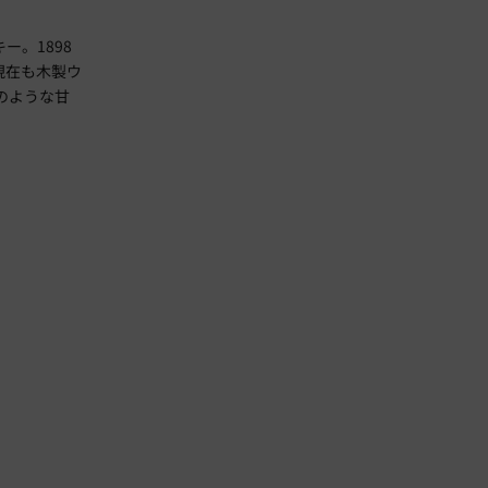
。1898
現在も木製ウ
のような甘