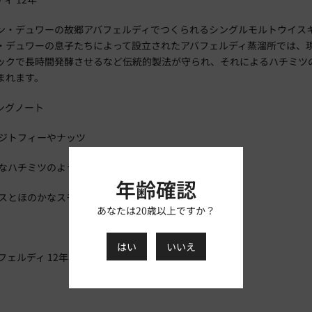
ン・デュワーの故郷アバフェルディでつくられるシングルモルトウイスキー
・デュワーの息子たちによって設立されたアバフェルディ蒸溜所では、
ックで長時間発酵させるなど伝統的製法が守られ、それによるハチミツ
まれます。
ングノート
ンジトフィーやナッツ
醇なハチミツのようなまろやかさとフルーティーな味わい
年齢確認
イスとほのかなスモーキーさが感じられる後味
あなたは20歳以上ですか？
はい
いいえ
フェルディ 12年