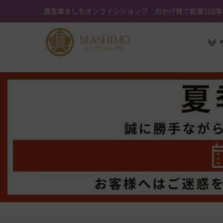
ス
酒宝庫ましもオンラインショップ おかげ様で創業150年
キ
ッ
プ
す
る