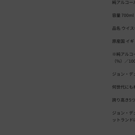
純アルコール量
容量 700ml
品名 ウイス
原産国 イギ
※純アルコ
（%）／100
ジョン・デ
何世代にも
誇り高き5
ジョン・デ
ットランド