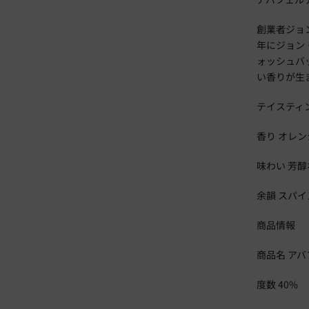
創業者ジョ
年にジョン
ォッシュバ
い香りが生
テイスティ
香り オレ
味わい 芳
余韻 スパ
商品情報
商品名 アバ
度数 40%