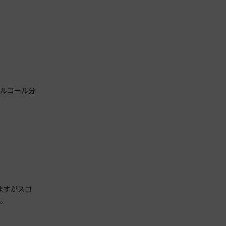
アルコール分
ますがスコ
す。