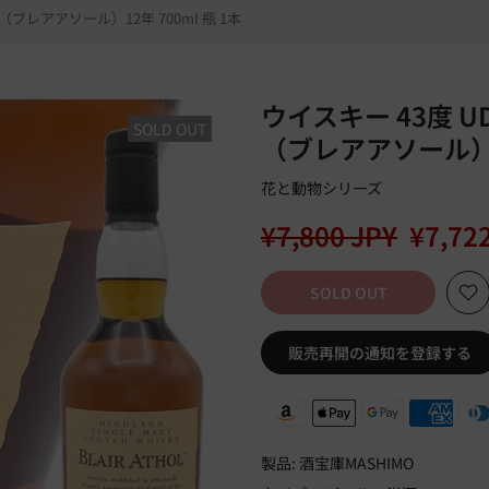
ブレアアソール）12年 700ml 瓶 1本
ウイスキー 43度 
SOLD OUT
（ブレアアソール）12
花と動物シリーズ
¥7,800 JPY
¥7,72
SOLD OUT
販売再開の通知を登録する
製品:
酒宝庫MASHIMO