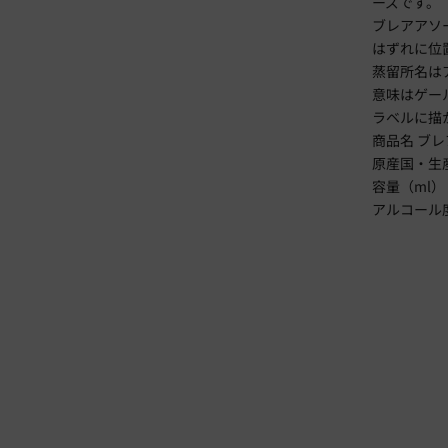
ーズです。
ブレアアソ
はずれに位
蒸留所名は
意味はゲー
ラベルに描
商品名 ブ
原産国・生
容量（ml） 
アルコール度