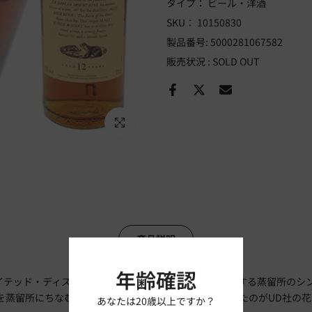
タイプ：
ビール・洋酒
SKU：
10150830
製品番号:
5000281067582
販売状況 :
SOLD OUT
Click to enlarge
商品説明
年齢確認
ナイテッド・ディスティラリーズー現ディアジオ社)が所有する蒸留所のシ
を蒸留所にちなむ花と動物を描いたラベルでリリースしたのがUD社の
あなたは20歳以上ですか？