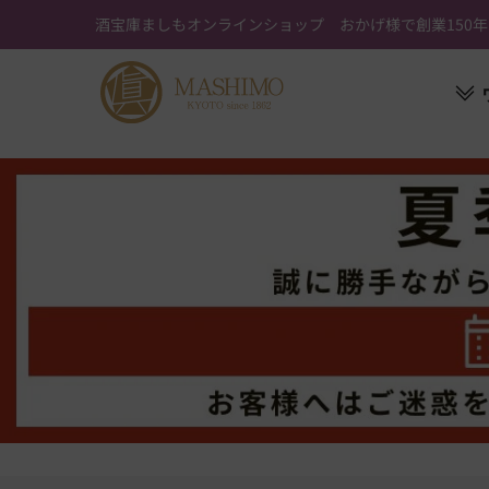
ス
酒宝庫ましもオンラインショップ おかげ様で創業150年
キ
ッ
プ
す
る