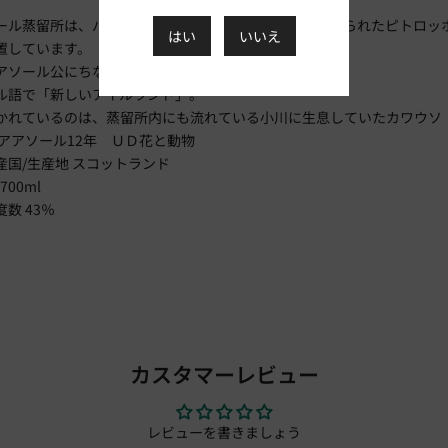
ール蒸留所は、パースシャーの保養地として古くから知られたピトロッ
はい
いいえ
置しています。
アソール公にちなんでつけられています。
ル語で「新しいアイルランド」。
かれているのは、蒸留所内にも流れている小川に生息していたカワウソ
レアアソール12年 ＵＤ花と動物
産国/生産地 スコットランド
700ml
数 43％
カスタマーレビュー
レビューを書きましょう