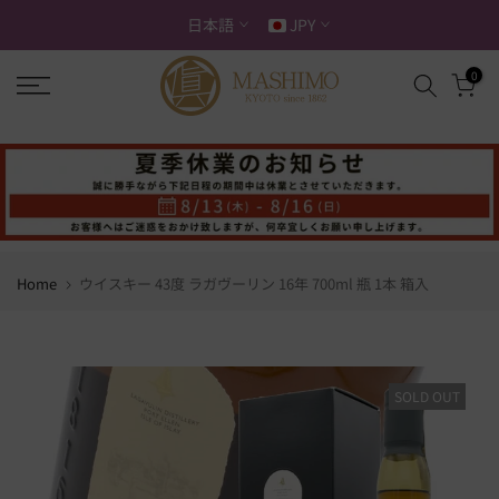
ス
日本語
JPY
キ
ッ
0
プ
す
る
Home
ウイスキー 43度 ラガヴーリン 16年 700ml 瓶 1本 箱入
SOLD OUT