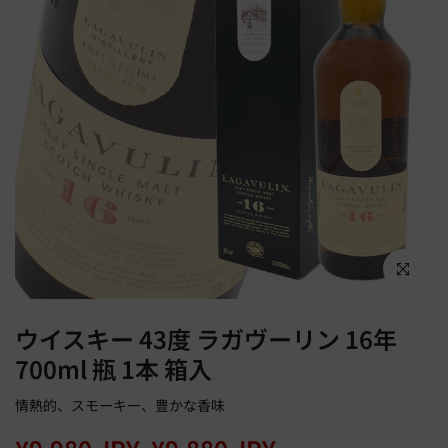
Click to en
ウイスキー 43度 ラガヴーリン 16年
700ml 瓶 1本 箱入
情熱的、スモーキー、豊かな香味