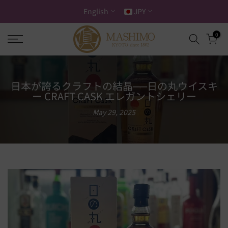
Skip
English
JPY
to
content
0
日本が誇るクラフトの結晶──日の丸ウイスキ
ー CRAFT CASK エレガントシェリー
May 29, 2025