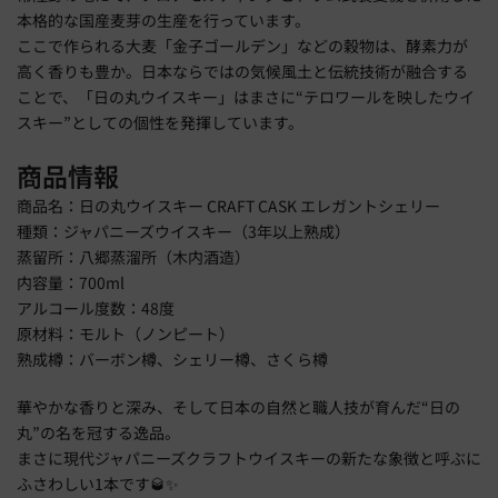
本格的な国産麦芽の生産を行っています。
ここで作られる大麦「金子ゴールデン」などの穀物は、酵素力が
高く香りも豊か。日本ならではの気候風土と伝統技術が融合する
ことで、「日の丸ウイスキー」はまさに“テロワールを映したウイ
スキー”としての個性を発揮しています。
商品情報
商品名：日の丸ウイスキー CRAFT CASK エレガントシェリー
種類：ジャパニーズウイスキー（3年以上熟成）
蒸留所：八郷蒸溜所（木内酒造）
内容量：700ml
アルコール度数：48度
原材料：モルト（ノンピート）
熟成樽：バーボン樽、シェリー樽、さくら樽
華やかな香りと深み、そして日本の自然と職人技が育んだ“日の
丸”の名を冠する逸品。
まさに現代ジャパニーズクラフトウイスキーの新たな象徴と呼ぶに
ふさわしい1本です🥃✨