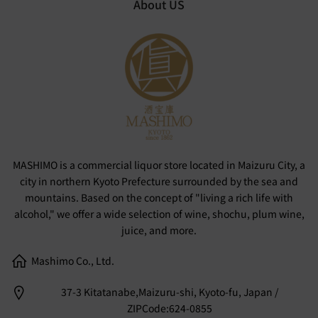
About US
MASHIMO is a commercial liquor store located in Maizuru City, a
city in northern Kyoto Prefecture surrounded by the sea and
mountains. Based on the concept of "living a rich life with
alcohol," we offer a wide selection of wine, shochu, plum wine,
juice, and more.
Mashimo Co., Ltd.
37-3 Kitatanabe,Maizuru-shi, Kyoto-fu, Japan /
ZIPCode:624-0855