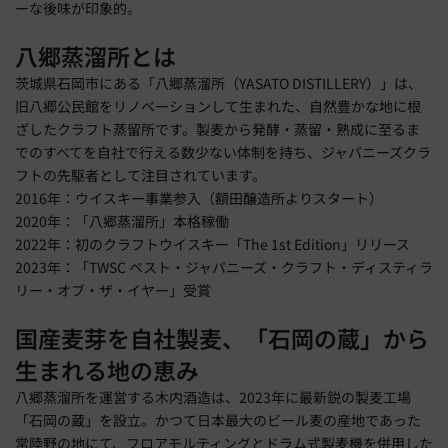
ーな後味が印象的。
八郷蒸溜所とは
茨城県石岡市にある「八郷蒸溜所（YASATO DISTILLERY）」は、
旧八郷公民館をリノベーションして生まれた、自然豊かな地に根
ざしたクラフト蒸留所です。製麦から発酵・蒸留・熟成に至るま
でのすべてを自社で行える数少ない体制を持ち、ジャパニーズクラ
フトの先駆者として注目されています。
2016年：ウイスキー事業参入（額田醸造所よりスタート）
2020年：「八郷蒸溜所」本格稼働
2022年：初のクラフトウイスキー「The 1st Edition」リリース
2023年：「TWSC ベスト・ジャパニーズ・クラフト・ディスティラ
リー・オブ・ザ・イヤー」受賞
国産麦芽を自社製麦、「石岡の蔵」から
生まれる地の恵み
八郷蒸溜所を運営する木内酒造は、2023年に最新鋭の製麦工場
「石岡の蔵」を設立。かつて日本最大のビール麦の産地であった
常陸野の地にて、フロアモルティングとドラム式製麦機を併用した