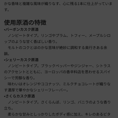
かな香味と複雑な風味が織りなす、心に残る1本に仕上がっていま
す。
使用原酒の特徴
•バーボンカスク原酒
ノンピートタイプ。リンゴやプラム、トフィー、メープルシロ
ップのような甘く香ばしい香り。
モルトのコクとほのかな苦味が絶妙に調和する奥行きある余
韻。
•シェリーカスク原酒
ノンピートタイプ。ブラックペッパーやジンジャー、シトラス
のアクセントとともに、ヨーロッパの香辛料店を思わせるスパイ
シーで芳醇な香り。
味わいはオレンジやココナッツ、ミルクチョコレートが織りな
す濃厚で華やかなシェリーフレーバー。
•さくらカスク原酒
ノンピートタイプ。さくらんぼ、リンゴ、バニラのような香り
立ち。
柔らかな甘みとしっかりしたボディ感に加え、キレのあるビタ