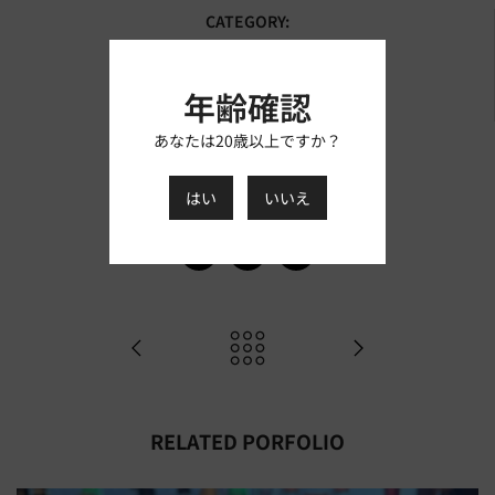
CATEGORY:
Article
AUTHOR:
年齢確認
ましもスタッフ
TAGS:
あなたは20歳以上ですか？
商品紹介/レビュー
はい
いいえ
RELATED PORFOLIO