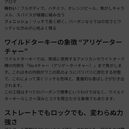
アロマ
味わい：
フルボディで、ハチミツ、オレンジピール、焦がしキャラ
メル、スパイスが複雑に絡み合う
フィニッシュ：
リッチで長く続く。バーボンならではの甘さとウ
ッディな渋みが心地よく残る
ワイルドターキーの象徴 “アリゲーター
チャー”
ワイルドターキーでは、熟成に使用するアメリカンホワイトオーク
樽の内側を「No.4チャー（アリゲーターチャー）」まで焦がしま
す。これは木の内側がワニの肌のようにパリパリに炭化する状態
で、これによって深くリッチな色味と、重層的な香ばしさが引き出
されます。
この工程はすべてのバーボンで標準というわけではなく、ワイルド
ターキーらしさ＝深みとコクを際立たせる象徴でもあります。
ストレートでもロックでも、変わらぬ力
強さ