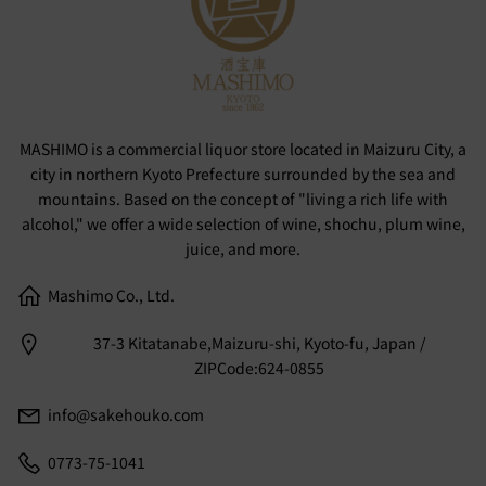
MASHIMO is a commercial liquor store located in Maizuru City, a
city in northern Kyoto Prefecture surrounded by the sea and
mountains. Based on the concept of "living a rich life with
alcohol," we offer a wide selection of wine, shochu, plum wine,
juice, and more.
Mashimo Co., Ltd.
37-3 Kitatanabe,Maizuru-shi, Kyoto-fu, Japan /
ZIPCode:624-0855
info@sakehouko.com
0773-75-1041