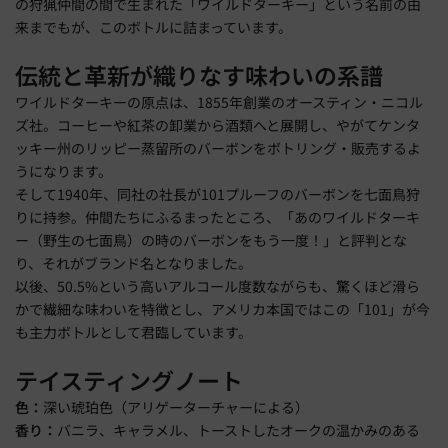
の狩猟仲間の間で生まれた「ワイルドターキー」という名前の由
来までもが、このボトルに詰まっています。
伝統と革新が織りなす味わいの系譜
ワイルドターキーの原点は、1855年創業のオースティン・ニコル
ズ社。コーヒーや紅茶の卸業から酒類へと展開し、やがてケンタ
ッキー州のリッピー蒸留所のバーボンをボトリング・販売するよ
うになります。
そして1940年、同社の社長が101プルーフのバーボンを七面鳥狩
りに持参。仲間たちにふるまったところ、「あのワイルドターキ
ー（野生の七面鳥）の時のバーボンをもう一度！」と評判とな
り、それがブランド名となりました。
以後、50.5%という高いアルコール度数ながらも、驚くほど滑ら
かで繊細な味わいを特徴とし、アメリカ本国ではこの「101」が今
も主力ボトルとして君臨しています。
テイスティングノート
色：
深い琥珀色（アリゲーターチャーによる）
香り：
バニラ、キャラメル、トーストしたオークの温かみのある