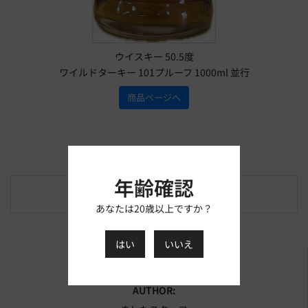
ウイスキー 50.5度
ワイルドターキー 101プルーフ 1000ml 並行
商品ページへ
年齢確認
商品紹介/レビュー
あなたは20歳以上ですか？
はい
いいえ
CATEGORY:
Article
AUTHOR: