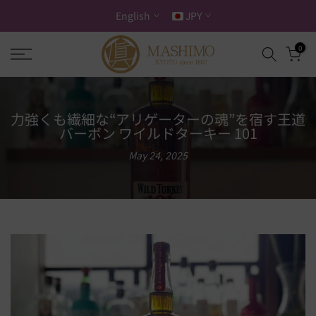
Skip
English
JPY
to
content
0
力強くも繊細な“アリゲーターの魂”を宿す王道
バーボン ワイルドターキー 101
May 24, 2025