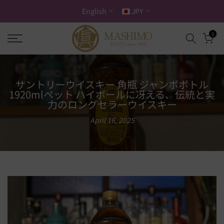
Skip
English
JPY
to
content
0
サントリーウイスキー 角瓶 ジャンボボトル
1920mlペット ハイボールに冴える、伝統と実
力のロングセラーウイスキー
April 16, 2025