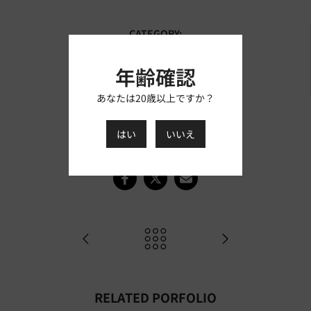
CATEGORY:
Article
AUTHOR:
年齢確認
ましもスタッフ
あなたは20歳以上ですか？
TAGS:
商品紹介/レビュー
はい
いいえ
RELATED PORFOLIO