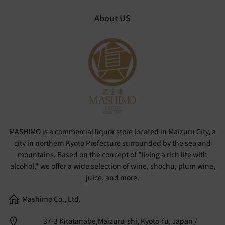
About US
MASHIMO is a commercial liquor store located in Maizuru City, a
city in northern Kyoto Prefecture surrounded by the sea and
mountains. Based on the concept of "living a rich life with
alcohol," we offer a wide selection of wine, shochu, plum wine,
juice, and more.
Mashimo Co., Ltd.
37-3 Kitatanabe,Maizuru-shi, Kyoto-fu, Japan /