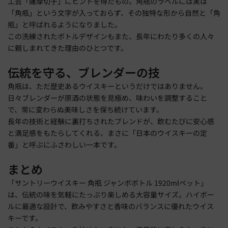
工芸「薩摩切子」にヒントを得たもの。角瓶のラベルには実は
「角瓶」という文字が入っておらず、その独特な形から自然と「角
瓶」と呼ばれるようになりました。
この洗練されたボトルデザインもまた、長年にわたり多くの人々
に親しまれてきた理由のひとつです。
伝統を守る、ブレンダーの技
角瓶は、ただ歴史あるウイスキーというだけではありません。
日々ブレンダーが原酒の状態を見極め、味わいを調整すること
で、常に変わらぬ美味しさを保ち続けています。
長年の技術と経験に裏打ちされたブレンドが、飲むたびに安心感
と満足感をもたらしてくれる、まさに「日本のウイスキーの定
番」と呼ぶにふさわしい一本です。
まとめ
「サントリーウイスキー 角瓶 ジャンボボトル 1920mlペット」
は、伝統の味を気軽にたっぷり楽しめる大容量サイズ。ハイボー
ルに最適な設計で、飲みやすさと香味のバランスに優れたウイス
キーです。