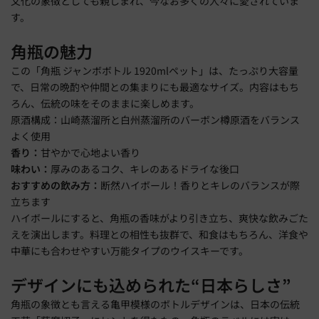
文化の象徴としても親しまれ、今なお多くの人々に愛されていま
す。
角瓶の魅力
この「角瓶 ジャンボボトル 1920mlペット」は、たっぷり大容量
で、日常の晩酌や仲間との集まりにも最適なサイズ。内容はもち
ろん、伝統の味をそのままに楽しめます。
原酒構成：山崎蒸溜所と白州蒸溜所のバーボン樽原酒をバランス
よく使用
香り：
甘やかで心地よい香り
味わい：
厚みのあるコク、キレのあるドライな後口
おすすめの飲み方：
断然ハイボール！香りとキレのバランスが際
立ちます
ハイボールにすると、角瓶の香味がより引き立ち、爽快な飲みごた
えを演出します。料理との相性も抜群で、和食はもちろん、洋食や
中華にも合わせやすい万能タイプのウイスキーです。
デザインにも込められた“日本らしさ”
角瓶の象徴とも言える亀甲模様のボトルデザインは、日本の伝統