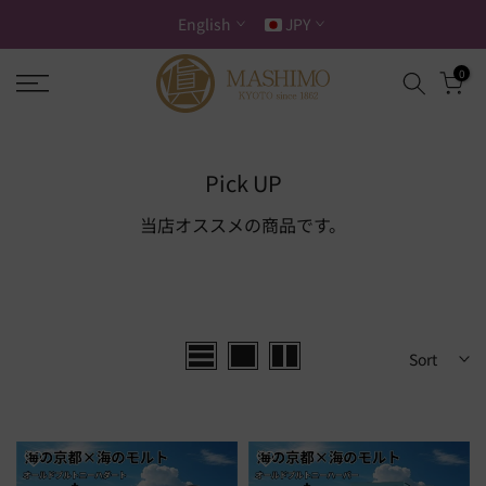
Skip
English
JPY
to
content
0
Pick UP
当店オススメの商品です。
Sort