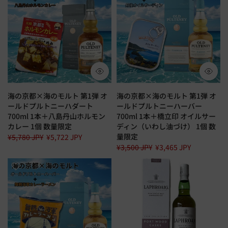
海の京都×海のモルト 第1弾 オ
海の京都×海のモルト 第1弾 オ
ールドプルトニーハダート
ールドプルトニーハーバー
700ml 1本＋八島丹山ホルモン
700ml 1本＋橋立印 オイルサー
カレー 1個 数量限定
ディン（いわし油づけ） 1個 数
量限定
¥5,780 JPY
¥5,722 JPY
¥3,500 JPY
¥3,465 JPY