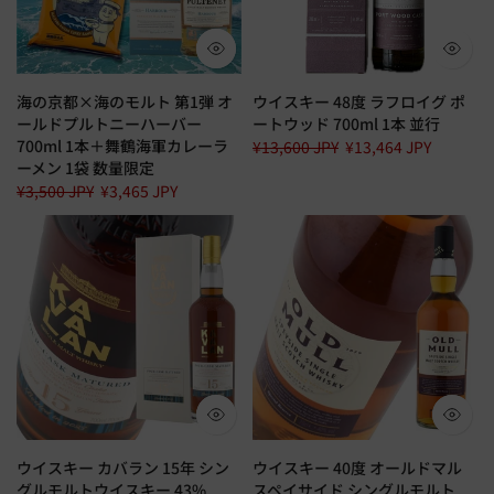
海の京都×海のモルト 第1弾 オ
ウイスキー 48度 ラフロイグ ポ
ールドプルトニーハーバー
ートウッド 700ml 1本 並行
700ml 1本＋舞鶴海軍カレーラ
¥13,600 JPY
¥13,464 JPY
ーメン 1袋 数量限定
¥3,500 JPY
¥3,465 JPY
ウイスキー カバラン 15年 シン
ウイスキー 40度 オールドマル
グルモルトウイスキー 43%
スペイサイド シングルモルト