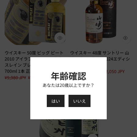
ウイスキー 50度 ビッグ ピート
ウイスキー 48度 サントリー 山
2010 アイラフェス 2025 ダグラ
崎 18年 ミズナラ 2024エディシ
スレイン ブレンデッドモルト
ョン 1本 並行
700ml 1本 正規
¥295,000 JPY
¥292,050 JPY
年齢確認
¥9,980 JPY
¥9,880 JPY
あなたは20歳以上ですか？
はい
いいえ