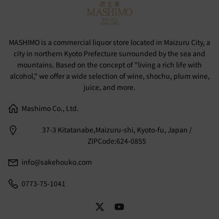
MASHIMO is a commercial liquor store located in Maizuru City, a
city in northern Kyoto Prefecture surrounded by the sea and
mountains. Based on the concept of "living a rich life with
alcohol," we offer a wide selection of wine, shochu, plum wine,
juice, and more.
Mashimo Co., Ltd.
37-3 Kitatanabe,Maizuru-shi, Kyoto-fu, Japan /
ZIPCode:624-0855
info@sakehouko.com
0773-75-1041